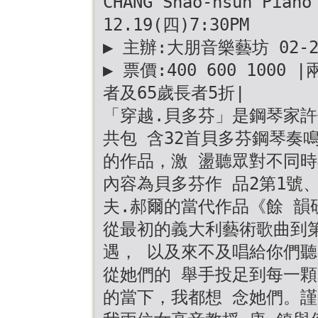
CHANG Shao-hsun Piano
12.19(四)7:30PM
▶ 主辦:大朋音樂藝坊 02-2
▶ 票價:400 600 100
者及65歲長者5折|
「穿越.貝多芬」是鋼琴家許佳
共包 含32首貝多芬鋼琴奏
的作品，激 盪聽眾對不同時
內容為貝多芬作 品2第1號、
夫.郝爾的當代作品《餘 韻
從最初的義大利藝術歌曲到
遇， 以及來不及唱給你們聽
從她們的 舉手投足到每一
的當下，我都想 念她們。