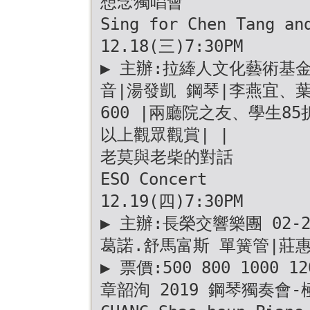
想念獨唱會
Sing for Chen Tang an
12.18(三)7:30PM
▶ 主辦:拉縴人文化藝術基金會 
音|湯發凱 鋼琴|李燕宜、葉青
600 |兩廳院之友、學生8
以上觀眾觀賞| |
老莫與老柴的對話
ESO Concert
12.19(四)7:30PM
▶ 主辦:長榮交響樂團 02-23
葛諾.舒馬富斯 單簧管|莊
▶ 票價:500 800 1000 
章韶洵 2019 鋼琴獨奏會